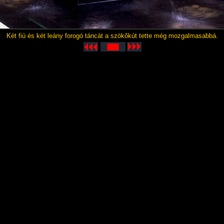
Két fiú és két leány forogó táncát a szökõkút tette még mozgalmasabbá.