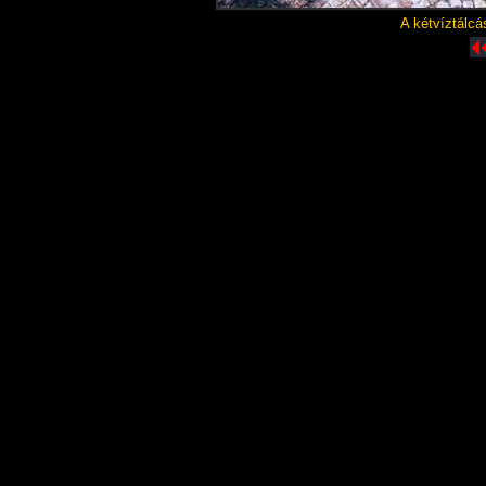
A kétvíztálcá