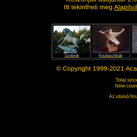
Itt tekintheti meg
Alapítv
Szobrok
Kisplasztikák
© Copyright 1999-2021 Ac
Total sin
New count
Az utolsó fri